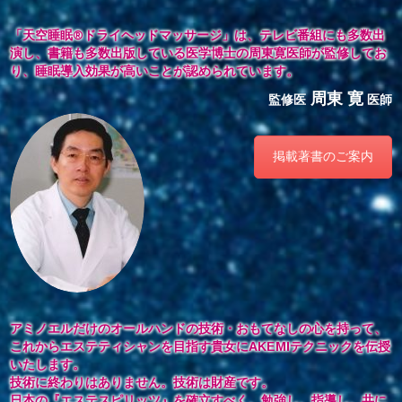
「天空睡眠®︎ドライヘッドマッサージ」は、テレビ番組にも多数出
演し、書籍も多数出版している医学博士の周東寛医師が監修してお
り、睡眠導入効果が高いことが認められています。
周東 寛
監修医
医師
掲載著書のご案内
アミノエルだけのオールハンドの技術・おもてなしの心を持って、
これからエステティシャンを目指す貴女にAKEMIテクニックを伝授
いたします。
技術に終わりはありません。技術は財産です。
日本の『エステスピリッツ』を確立すべく、勉強し、指導し、共に