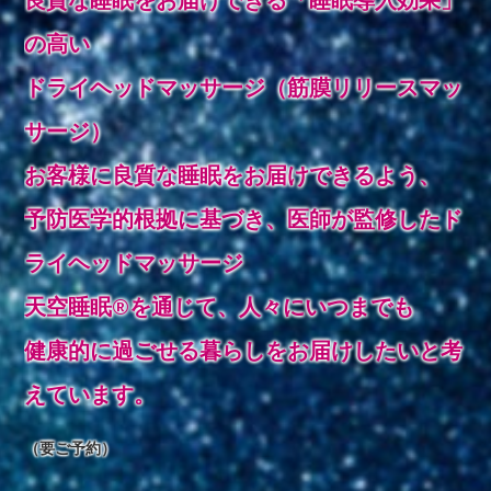
の高い
ドライヘッドマッサージ（筋膜リリースマッ
サージ）
お客様に良質な睡眠をお届けできるよう、
予防医学的根拠に基づき、医師が監修したド
ライヘッドマッサージ
天空睡眠®を通じて、人々にいつまでも
健康的に過ごせる暮らしをお届けしたいと考
えています。
（要ご予約）