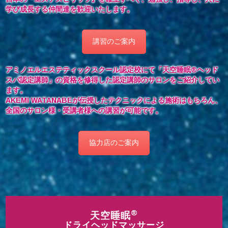
学び成長する仲間達を歓迎いたします。
講習のご案内
アミノエルエステティックスクール認定校にて「天空睡眠®︎ヘッド
スパ認定講師」の資格を修得した認定講師のサロンをご紹介してい
ます。
AKEMI WATANABEが伝授したテクニックによる施術はもちろん、
全国のサロン様・受講者様への講習が可能です。
協力店のご案内
®
天空睡眠
ドライヘッドマッサージ