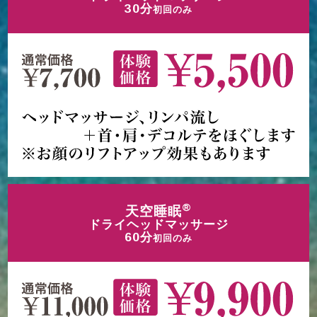
30分
初回のみ
®
天空睡眠
ドライヘッドマッサージ
60分
初回のみ