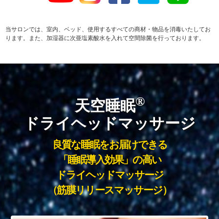
当サロンでは、室内、ベッド、使用するすべての商材・物品を消毒いたしてお
ります。また、加湿器に次亜塩素酸水を入れて空間除菌を行っております。
®︎
天空睡眠
ドライヘッドマッサージ
良質な睡眠をお届けできる
「睡眠導入効果」の高い
ドライヘッドマッサージ
（筋膜リリースマッサージ）